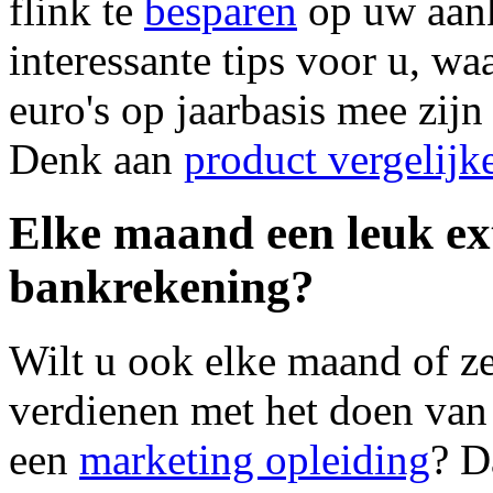
flink te
besparen
op uw aank
interessante tips voor u, w
euro's op jaarbasis mee zijn
Denk aan
product vergelijk
Elke maand een leuk ex
bankrekening?
Wilt u ook elke maand of ze
verdienen met het doen van
een
marketing opleiding
? D