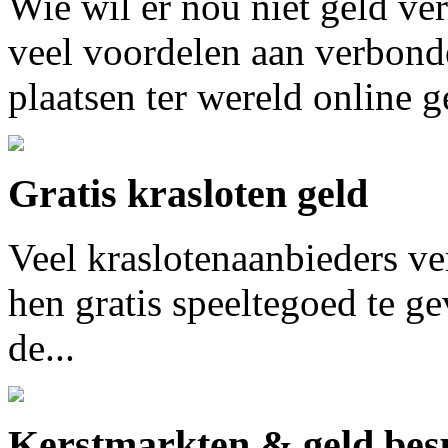
Wie wil er nou niet geld ver
veel voordelen aan verbond
plaatsen ter wereld online g
Gratis krasloten geld
Veel kraslotenaanbieders v
hen gratis speeltegoed te ge
de...
Kerstmarkten & geld besp