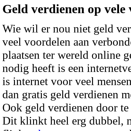
Geld verdienen op vele 
Wie wil er nou niet geld ver
veel voordelen aan verbond
plaatsen ter wereld online g
nodig heeft is een internet
is internet voor veel mense
dan gratis geld verdienen me
Ook geld verdienen door te
Dit klinkt heel erg dubbel,