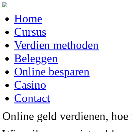
Home
Cursus
Verdien methoden
Beleggen
Online besparen
Casino
Contact
Online geld verdienen, hoe