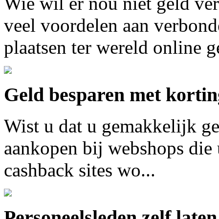
Wie wil er nou niet geld ver
veel voordelen aan verbond
plaatsen ter wereld online g
Geld besparen met kortin
Wist u dat u gemakkelijk g
aankopen bij webshops die 
cashback sites wo...
Personeelsleden zelf laten