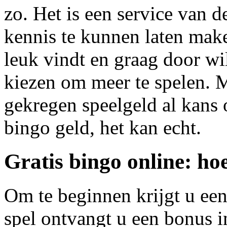
zo. Het is een service van 
kennis te kunnen laten make
leuk vindt en graag door wil
kiezen om meer te spelen. M
gekregen speelgeld al kans o
bingo geld, het kan echt.
Gratis bingo online: ho
Om te beginnen krijgt u ee
spel ontvangt u een bonus i