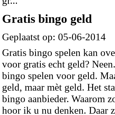
gr...
Gratis bingo geld
Geplaatst op: 05-06-2014
Gratis bingo spelen kan ove
voor gratis echt geld? Neen. 
bingo spelen voor geld. Maar
geld, maar mèt geld. Het sta
bingo aanbieder. Waarom zo
hoor ik u nu denken. Daar zi