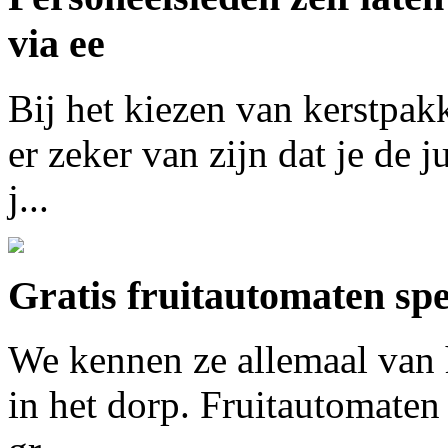
via ee
Bij het kiezen van kerstpak
er zeker van zijn dat je de 
j...
Gratis fruitautomaten spe
We kennen ze allemaal van h
in het dorp. Fruitautomaten